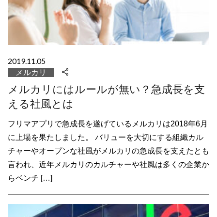
2019.11.05
メルカリ
メルカリにはルールが無い？急成長を支
える社風とは
フリマアプリで急成長を遂げているメルカリは2018年6月
に上場を果たしました。 バリューを大切にする組織カル
チャーやオープンな社風がメルカリの急成長を支えたとも
言われ、近年メルカリのカルチャーや社風は多くの企業か
らベンチ […]