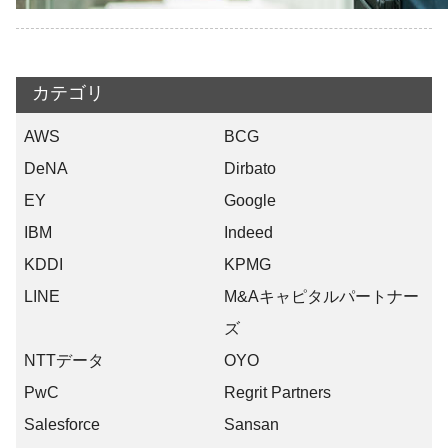
カテゴリ
AWS
BCG
DeNA
Dirbato
EY
Google
IBM
Indeed
KDDI
KPMG
LINE
M&Aキャピタルパートナー
ズ
NTTデータ
OYO
PwC
Regrit Partners
Salesforce
Sansan