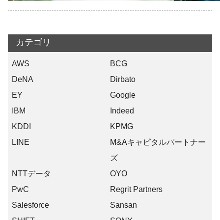
カテゴリ
AWS
BCG
DeNA
Dirbato
EY
Google
IBM
Indeed
KDDI
KPMG
LINE
M&Aキャピタルパートナー
ズ
NTTデータ
OYO
PwC
Regrit Partners
Salesforce
Sansan