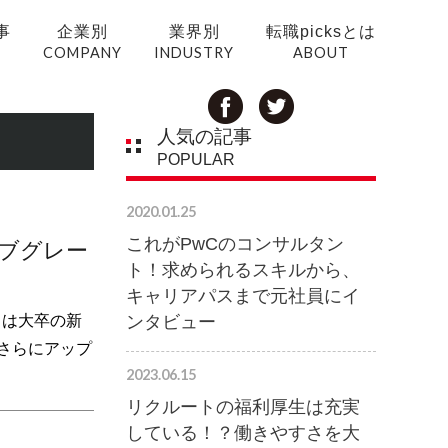
事
企業別
業界別
転職picksとは
COMPANY
INDUSTRY
ABOUT
人気の記事
POPULAR
2020.01.25
これがPwCのコンサルタン
ョブグレー
ト！求められるスキルから、
キャリアパスまで元社員にイ
ンタビュー
らは大卒の新
さらにアップ
2023.06.15
リクルートの福利厚生は充実
している！？働きやすさを大