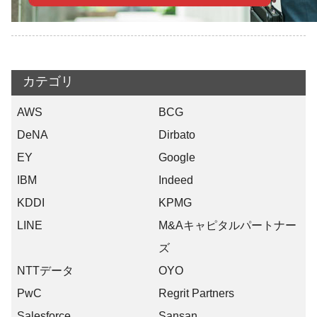
カテゴリ
AWS
BCG
DeNA
Dirbato
EY
Google
IBM
Indeed
KDDI
KPMG
LINE
M&Aキャピタルパートナー
ズ
NTTデータ
OYO
PwC
Regrit Partners
Salesforce
Sansan