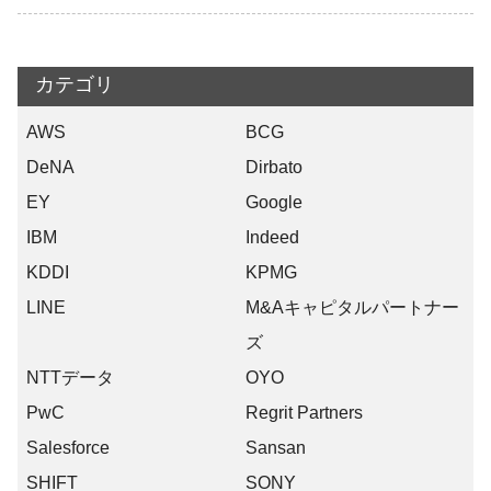
カテゴリ
AWS
BCG
DeNA
Dirbato
EY
Google
IBM
Indeed
KDDI
KPMG
LINE
M&Aキャピタルパートナー
ズ
NTTデータ
OYO
PwC
Regrit Partners
Salesforce
Sansan
SHIFT
SONY