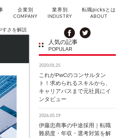
事
企業別
業界別
転職picksとは
COMPANY
INDUSTRY
ABOUT
やすさを解説
人気の記事
POPULAR
2020.01.25
これがPwCのコンサルタン
ト！求められるスキルから、
キャリアパスまで元社員にイ
ンタビュー
2026.05.19
伊藤忠商事の中途採用｜転職
難易度・年収・選考対策を解