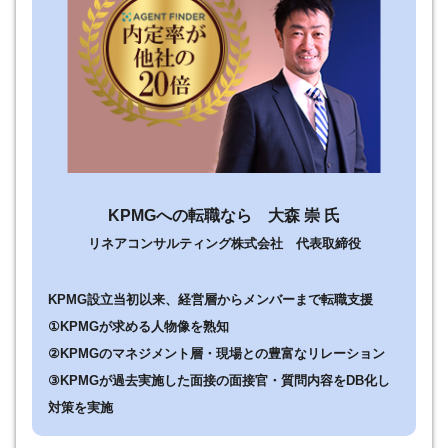
KPMGへの転職なら 大森 崇 氏
リネアコンサルティング株式会社 代表取締役
KPMG設立当初以来、経営層からメンバーまで転職支援
①
KPMGが求める人物像を熟知
②
KPMGのマネジメント層・現場との豊富なリレーション
③
KPMGが過去実施した面接の面接官・質問内容をDB化し
対策を実施