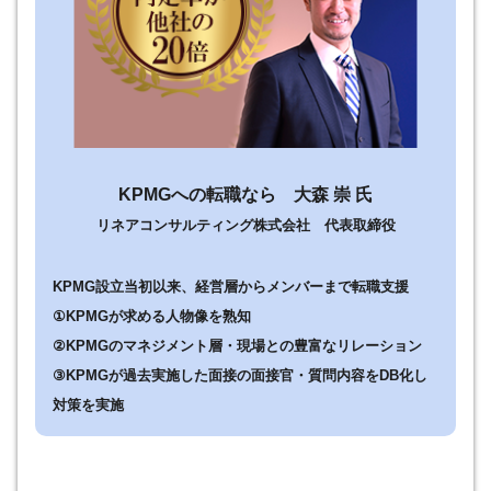
KPMGへの転職なら 大森 崇 氏
リネアコンサルティング株式会社 代表取締役
KPMG設立当初以来、経営層からメンバーまで転職支援
①
KPMGが求める人物像を熟知
②
KPMGのマネジメント層・現場との豊富なリレーション
③
KPMGが過去実施した面接の面接官・質問内容をDB化し
対策を実施