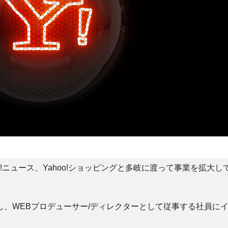
ahoo!ニュース、Yahoo!ショッピングと多岐に渡って事業を拡大し
、WEBプロデューサー/ディレクターとして従事する社員に