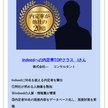
Indeedへの内定率TOPクラス Iさん
株式会社— コンサルタント
Indeedに50名を超える内定者を輩出
①同社が求める人物像を熟知
②
Indeedの人脈・情報量が豊富
③内定者50名の面接内容をデータベース化し、面接対策を実
施