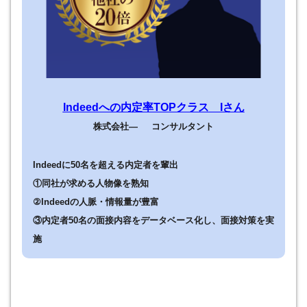
Indeedへの内定率TOPクラス Iさん
株式会社— コンサルタント
Indeedに50名を超える内定者を輩出
①同社が求める人物像を熟知
②
Indeedの人脈・情報量が豊富
③内定者50名の面接内容をデータベース化し、面接対策を実
施