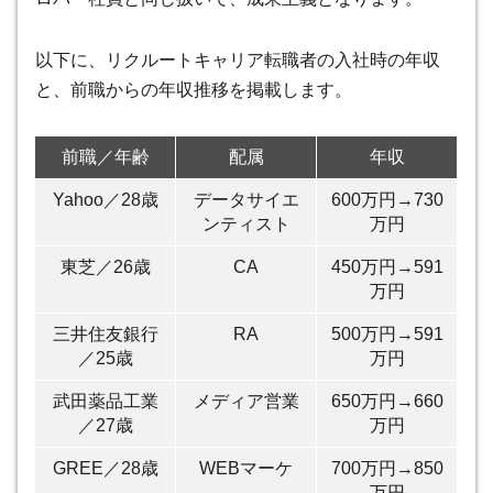
以下に、リクルートキャリア転職者の入社時の年収
と、前職からの年収推移を掲載します。
前職／年齢
配属
年収
Yahoo／28歳
データサイエ
600万円→730
ンティスト
万円
東芝／26歳
CA
450万円→591
万円
三井住友銀行
RA
500万円→591
／25歳
万円
武田薬品工業
メディア営業
650万円→660
／27歳
万円
GREE／28歳
WEBマーケ
700万円→850
万円