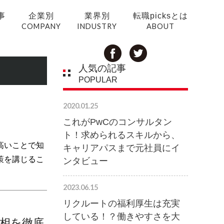
事
企業別
業界別
転職picksとは
COMPANY
INDUSTRY
ABOUT
人気の記事
POPULAR
2020.01.25
これがPwCのコンサルタン
ト！求められるスキルから、
高いことで知
キャリアパスまで元社員にイ
策を講じるこ
ンタビュー
2023.06.15
リクルートの福利厚生は充実
している！？働きやすさを大
相を徹底