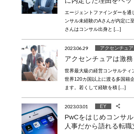
に内定した理由をヘッ
エージェントファインダーを通じ
ンサル未経験のAさんが内定に
さんはコンサル出身と […]
2023.06.29
アクセンチュア
アクセンチュアは激務
世界最大級の経営コンサルティ
世界120カ国以上に渡る多国籍
ます。若くして経験を積 […]
2023.03.01
EY
PwCをはじめコンサル
人事だから語れる転職