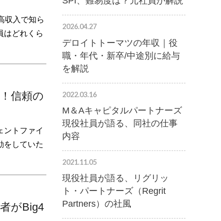
SPI、難易度は？元社員が解説
高収入で知ら
2026.04.27
員はどれくら
デロイトトーマツの年収｜役
職・年代・新卒/中途別に給与
を解説
へ！信頼の
2022.03.16
M＆Aキャピタルパートナーズ
現役社員が語る、同社の仕事
ェントファイ
内容
動をしていた
2021.11.05
現役社員が語る、リグリッ
ト・パートナーズ（Regrit
Partners）の社風
がBig4